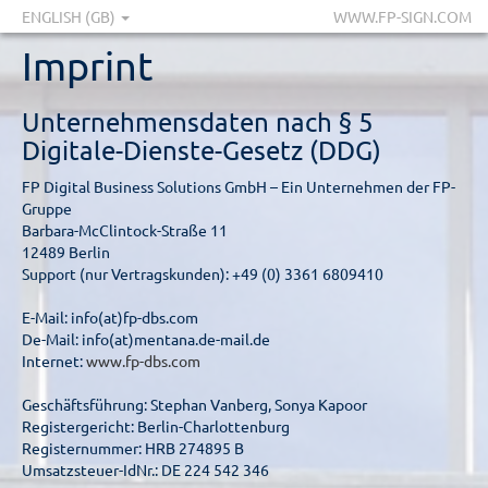
ENGLISH (GB)
WWW.FP-SIGN.COM
Imprint
Unternehmensdaten nach § 5
Digitale-Dienste-Gesetz (DDG)
FP Digital Business Solutions GmbH – Ein Unternehmen der FP-
Gruppe
Barbara-McClintock-Straße 11
12489 Berlin
Support (nur Vertragskunden): +49 (0) 3361 6809410
E-Mail: info(at)fp-dbs.com
De-Mail: info(at)mentana.de-mail.de
Internet:
www.fp-dbs.com
Geschäftsführung: Stephan Vanberg, Sonya Kapoor
Registergericht: Berlin-Charlottenburg
Registernummer: HRB 274895 B
Umsatzsteuer-IdNr.: DE 224 542 346