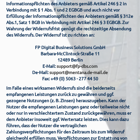
Informationspflichten des Anbieters gemäß Artikel 246 § 2 in
Verbindung mit § 1 Abs. 1 und 2 EGBGB und auch nicht vor
Erfüllung der Informationspflichten des Anbieters gemäß § 312e
Abs.1, Satz 1 BGB in Verbindung mit Artikel 246 § 3 EGBGB. Zur
Wahrung der Widerrufsfrist genügt die rechtzeitige Absendung
des Widerrufs. Der Widerruf ist zu richten an:
FP Digital Business Solutions GmbH
Barbara-McClintock-Straße 11
12489 Berlin
E-Mail:
support@fp-dbs.com
De-Mail:
support@mentana.de-mail.de
Fax: +49 (0) 5063 - 277 44 50
Im Falle eines wirksamen Widerrufs sind die beiderseits
empfangenen Leistungen zurück zu gewähren und ggf.
gezogene Nutzungen (z. B. Zinsen) herauszugeben. Kann der
Nutzer die empfangenen Leistungen ganz oder teilweise nicht
oder nur in verschlechtertem Zustand zurückgewähren, muss er
dem Anbieter insoweit ggf. Wertersatz leisten. Dies kann dazu
führen, dass der Nutzer die vertraglichen
Zahlungsverpflichtungen für den Zeitraum bis zum Widerruf
gleichwohl erfüllen muss. Verpflichtungen zur Erstattung von