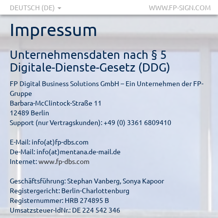
DEUTSCH (DE)
WWW.FP-SIGN.COM
Impressum
Unternehmensdaten nach § 5
Digitale-Dienste-Gesetz (DDG)
FP Digital Business Solutions GmbH – Ein Unternehmen der FP-
Gruppe
Barbara-McClintock-Straße 11
12489 Berlin
Support (nur Vertragskunden): +49 (0) 3361 6809410
E-Mail: info(at)fp-dbs.com
De-Mail: info(at)mentana.de-mail.de
Internet:
www.fp-dbs.com
Geschäftsführung: Stephan Vanberg, Sonya Kapoor
Registergericht: Berlin-Charlottenburg
Registernummer: HRB 274895 B
Umsatzsteuer-IdNr.: DE 224 542 346