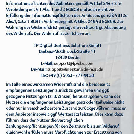
Informationspflichten des Anbieters gemäß Artikel 246 § 2 in
Verbindung mit § 1 Abs. 1 und 2 EGBGB und auch nicht vor
Erfüllung der Informationspflichten des Anbieters gemäß § 312e
Abs.1, Satz 1 BGB in Verbindung mit Artikel 246 § 3 EGBGB. Zur
Wahrung der Widerrufsfrist genügt die rechtzeitige Absendung
des Widerrufs. Der Widerruf ist zu richten an:
FP Digital Business Solutions GmbH
Barbara-McClintock-Straße 11
12489 Berlin
E-Mail:
support@fp-dbs.com
De-Mail:
support@mentana.de-mail.de
Fax: +49 (0) 5063 - 277 44 50
Im Falle eines wirksamen Widerrufs sind die beiderseits
empfangenen Leistungen zurück zu gewähren und ggf.
gezogene Nutzungen (z. B. Zinsen) herauszugeben. Kann der
Nutzer die empfangenen Leistungen ganz oder teilweise nicht
oder nur in verschlechtertem Zustand zurückgewähren, muss er
dem Anbieter insoweit ggf. Wertersatz leisten. Dies kann dazu
führen, dass der Nutzer die vertraglichen
Zahlungsverpflichtungen für den Zeitraum bis zum Widerruf
gleichwohl erfüllen muss. Verpflichtungen zur Erstattung von