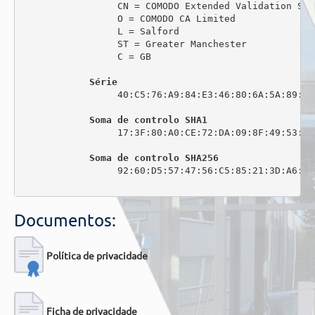
                 CN = COMODO Extended Validation Sec
                 O = COMODO CA Limited

                 L = Salford

                 ST = Greater Manchester

                 C = GB

Série
                 40:C5:76:A9:84:E3:46:80:6A:5A:89:0C:
Soma de controlo SHA1
                 17:3F:80:A0:CE:72:DA:09:8F:49:53:44
Soma de controlo SHA256
                 92:60:D5:57:47:56:C5:85:21:3D:A6:6C
Documentos:
Política de privacidade
Ficha de privacidade