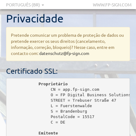
PORTUGUÊS (BR)
WWW.FP-SIGN.COM
Privacidade
Pretende comunicar um problema de proteção de dados ou
pretende exercer os seus direitos (cancelamento,
informação, correção, bloqueio)? Nesse caso, entre em
contacto com:
datenschutz@fp-sign.com
Certificado SSL:
Proprietário
                 CN = app.fp-sign.com

                 O = FP Digital Business Solutions Gm
                 STREET = Trebuser Straße 47

                 L = Fuerstenwalde

                 S = Brandenburg

                 PostalCode = 15517

                 C = DE

Emitente